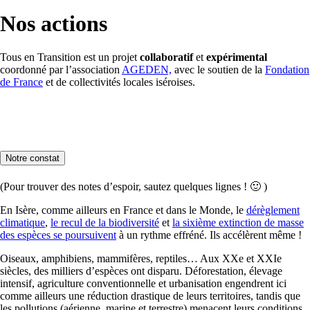
Nos actions
Tous en Transition est un projet
collaboratif
et
expérimental
coordonné par l’association
AGEDEN,
avec le soutien de la
Fondation
de France
et de collectivités locales iséroises.
Notre constat
(Pour trouver des notes d’espoir, sautez quelques lignes ! 🙂 )
En Isère, comme ailleurs en France et dans le Monde, le
dérèglement
climatique
,
le recul de la biodiversité
et
la sixième extinction de masse
des espèces se poursuivent
à un rythme effréné. Ils accélèrent même !
Oiseaux, amphibiens, mammifères, reptiles… Aux XXe et XXIe
siècles, des milliers d’espèces ont disparu. Déforestation, élevage
intensif, agriculture conventionnelle et urbanisation engendrent ici
comme ailleurs une réduction drastique de leurs territoires, tandis que
les pollutions (aérienne, marine et terrestre) menacent leurs conditions