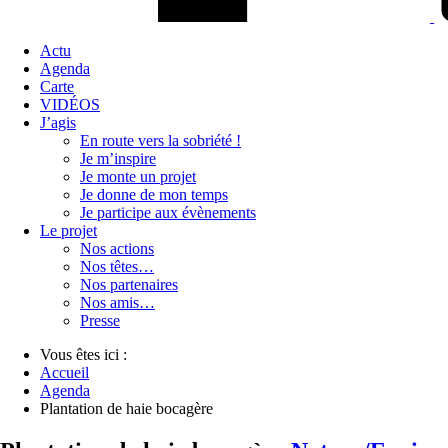
Actu
Agenda
Carte
VIDÉOS
J’agis
En route vers la sobriété !
Je m’inspire
Je monte un projet
Je donne de mon temps
Je participe aux évènements
Le projet
Nos actions
Nos têtes…
Nos partenaires
Nos amis…
Presse
Vous êtes ici :
Accueil
Agenda
Plantation de haie bocagère