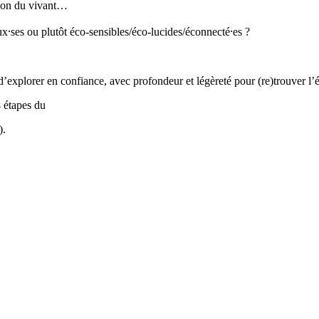
tion du vivant…
x⸱ses ou plutôt éco-sensibles/éco-lucides/éconnecté⸱es ?
xplorer en confiance, avec profondeur et légèreté pour (re)trouver l’é
 étapes du
).