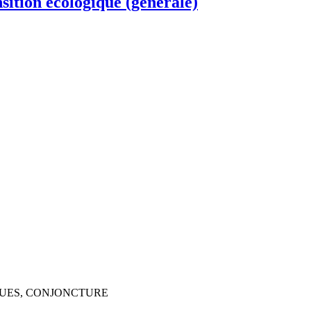
sition écologique (générale)
QUES, CONJONCTURE