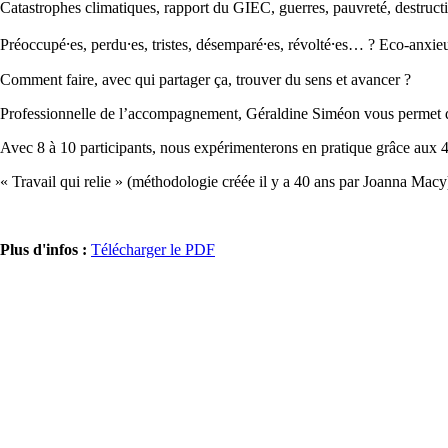
Catastrophes climatiques, rapport du GIEC, guerres, pauvreté, destruc
Préoccupé⸱es, perdu⸱es, tristes, désemparé⸱es, révolté⸱es… ?
Eco-anxieu
Comment faire, avec qui partager ça, trouver du sens et avancer ?
Professionnelle de l’accompagnement, Géraldine Siméon vous permet d’e
Avec 8 à 10 participants, nous expérimenterons en pratique grâce aux 4
« Travail qui relie » (méthodologie créée il y a 40 ans par Joanna Macy
Plus d'infos :
Télécharger le PDF