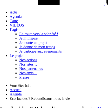
Actu
Agenda
Carte
VIDÉOS
J’agis
En route vers la sobriété !
Je m’inspire
Je monte un projet
Je donne de mon temps
Je participe aux évènements
Le projet
Nos actions
Nos têtes…
Nos partenaires
Nos amis…
Presse
Vous êtes ici :
Accueil
Agenda
Eco-lucides ? Rebondissons-nous la vie